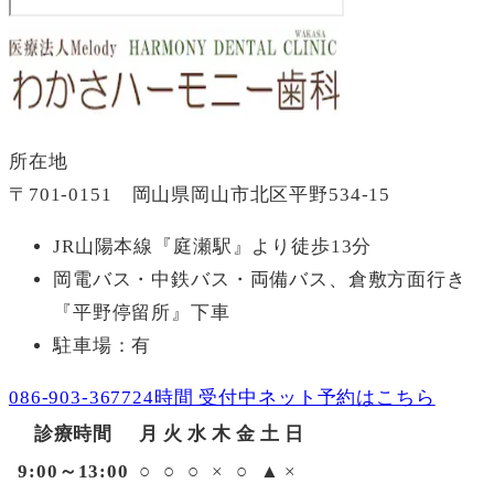
所在地
〒701-0151
岡山県岡山市北区平野534-15
JR山陽本線『庭瀬駅』より徒歩13分
岡電バス・中鉄バス・両備バス、倉敷方面行き
『平野停留所』下車
駐車場：有
086-903-3677
24時間 受付中
ネット予約はこちら
診療時間
月
火
水
木
金
土
日
9:00～13:00
○
○
○
×
○
▲
×